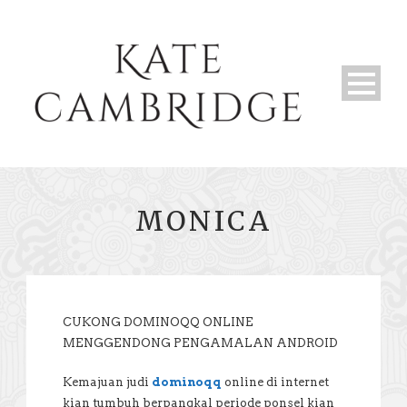
MONICA
CUKONG DOMINOQQ ONLINE
MENGGENDONG PENGAMALAN ANDROID
Kemajuan judi
dominoqq
online di internet
kian tumbuh berpangkal periode ponsel kian