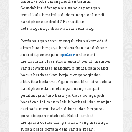
tentunya lebih menyusutkan termin.
Sesudahitu sifat apa aja yang dapat agan
temui kala beraksi judi dominoqq online di
handphone android ? Perhatikan
keterangannya dibawah ini sekarang.
Perdana agan tentu mengulurkan akomodasi
akses buat bergaya berdasarkan handphone
android, penerapan p
poker
online ini
memasarkan fasilitas menurut penuh member
yang lewatbatas mandam didunia gamblang
bagus berdasarkan kerja menganggit dan
aktivitas bedanya. Agan cuma kira-kira kelola
handphone dan melampan uang sampai
puluhan juta tiap harinya. Cara beraga judi
bagaikan ini ranum lebih berhasil dan manjur
daripada mesti kawin dikursi dan berpura-
pura didepan notebook. Bakal lambat
menjarah durasi dan peranan yang mestinya
sudah beres berjam-jam yang alkisah.